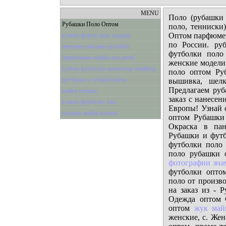
MENU
Поло (рубашки 
Рубашки Поло Оптом
поло, тенниски
Оптом парфюмери
купить форму реал мадрид
по России. р
интернет магазин rjcvtnbrb
футболки поло
прикольные майки для детей
женские модели
купить футболку манчестер юнайтед
поло оптом Ру
футболка с губкой бобом
вышивка, шел
Предлагаем ру
майка утяжка
заказ с нанесен
купить футболку kiss
Европы! Узнай 
модные майки купить
оптом Рубашки
Окраска в пан
Рубашки и футб
футболки поло
поло рубашки 
фотографии зна
футболки опто
поло от произв
на заказ из - 
Одежда оптом 
оптом
жук май
женские, с. Же