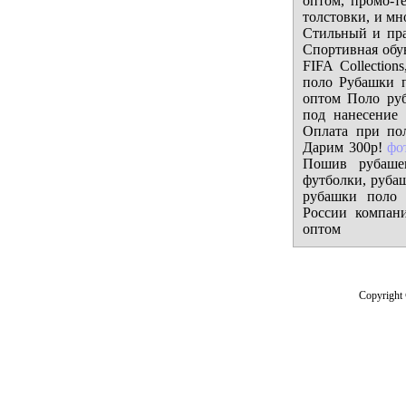
оптом, промо-т
толстовки, и м
Стильный и пра
Спортивная обу
FIFA Collections,
поло Рубашки п
оптом Поло руб
под нанесение
Оплата при пол
Дарим 300р!
фо
Пошив рубашек
футболки, руба
рубашки поло 
России компани
оптом
Copyright 