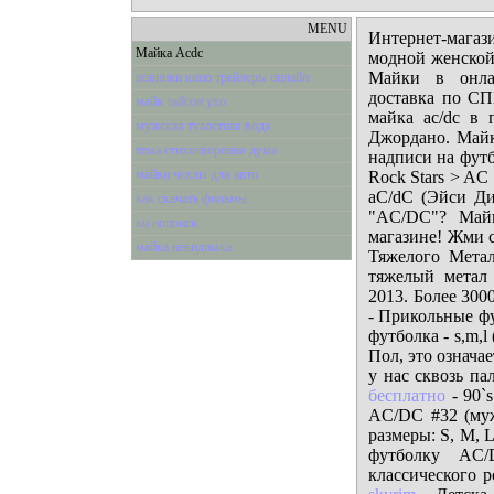
MENU
Интернет-магаз
Майка Acdc
модной женско
Майки в онлай
новинки кино трейлеры онлайн
доставка по СП
майк тайсон ухо
майка ac/dc в
мужская туалетная вода
Джордано. Майка
тема стихотворения дума
надписи на фут
майки чехлы для авто
Rock Stars > AC 
aС/dС (Эйси Ди
как скачать фильмы
"AC/DC"? Майк
ки нопоиск
магазине! Жми с
майка невидимка
Тяжелого Метал
тяжелый метал 
2013. Более 300
- Прикольные фу
футболка - s,m,l
Пол, это означае
у нас сквозь па
бесплатно
- 90`
AC/DC #32 (муж
размеры: S, M, 
футболку AC/
классического р