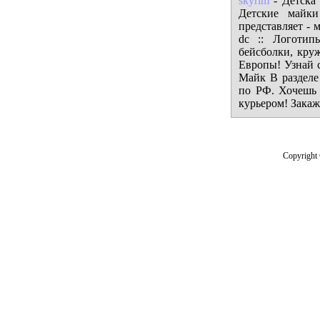
skyrim
- Детска
Детские майк
представляет - 
dc :: Логотип
бейсболки, круж
Европы! Узнай 
Майк В разделе
по РФ. Хочешь
курьером! Закаж
Copyright 