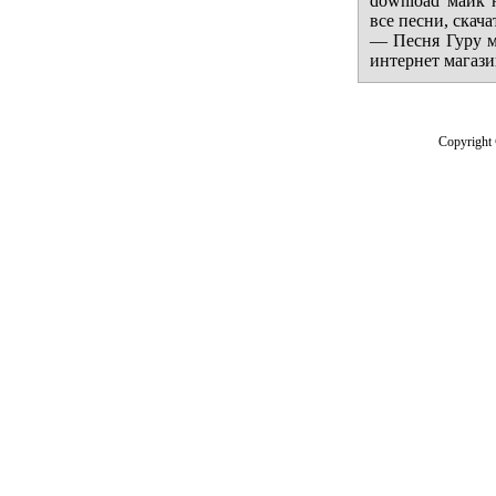
download майк 
все песни, скач
— Песня Гуру м
интернет магази
Copyright 