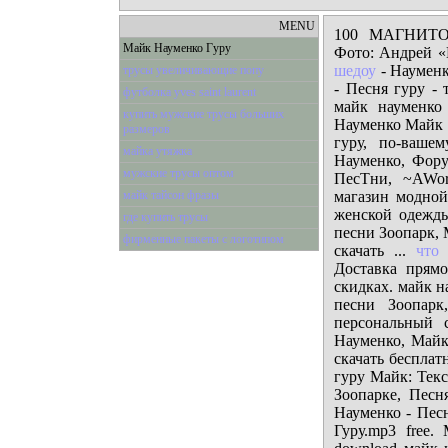
MENU
100 МАГНИТО
Майк Науменко Гуру
Фото: Андрей «В
шедоу
- Науменк
трусы увеличивающие попу
- Песня гуру - 
футболка yves saint laurent
майк науменк
купить мужские трусы больших
Науменко Майк Н
размеров
гуру, по-ваше
майка утяжка
Науменко, Фору
мужские трусы оптом
ПесТни, ~AWorl
майк тайсон фразы
магазин модно
женской одежды
где купить трусы
песни Зоопарк, 
фирменные пакеты с логотипом
скачать ...
что
Доставка прям
скидках. майк н
песни Зоопарк
персональный
Науменко, Майк
скачать бесплат
гуру Майк: Тек
Зоопарке, Песн
Науменко - Пес
Гуру.mp3 free.