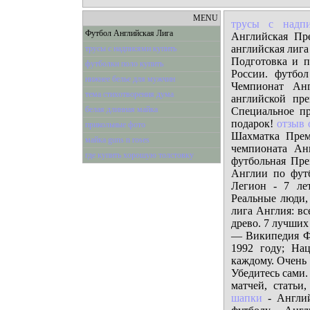
MENU
трусы с надп
Футбол Английская Лига
Английская Пре
английская лиг
трусы с надписями купить
Подготовка и п
футболки поло купить
России. футбо
нижнее белье для мужчин
Чемпионат Анг
тема стихотворения дума
английской пре
белая длинная майка
Специальное пр
подарок!
отзыв 
прикольные фото
Шахматка Прем
майка guns n roses
чемпионата Ан
где купить хорошую толстовку
футбольная Пре
Англии по фут
Легион - 7 ле
Реальные люди,
лига Англия: вс
древо. 7 лучших
— Википедия Фу
1992 году; На
каждому. Очень
Убедитесь сами.
матчей, статьи
шапки
- Англий