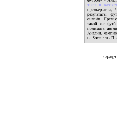
футболу - Англ
заказ в казахс
премьер-лига,
результаты. ф
онлайн. Премье
такой же футбо
понимать англ
Англии, чемпио
на Soccer.ru - П
Copyright 