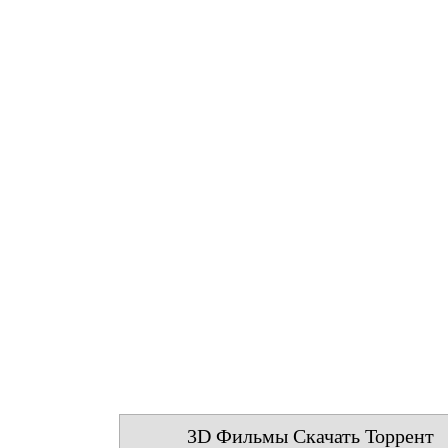
3D Фильмы Скачать Торрент